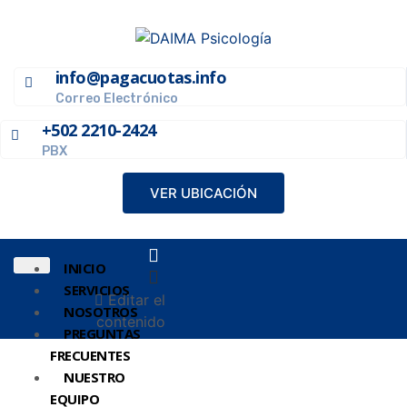
info@pagacuotas.info
Correo Electrónico
+502 2210-2424
PBX
VER UBICACIÓN
INICIO
SERVICIOS
Editar el
NOSOTROS
contenido
PREGUNTAS
FRECUENTES
NUESTRO
EQUIPO